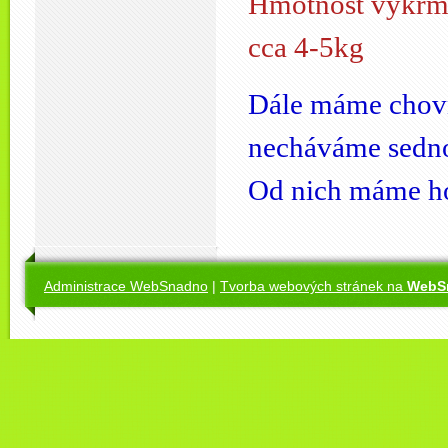
Hmotnost vykrme
cca 4-5kg
Dále máme chov
necháváme sednou
Od nich máme ho
Administrace WebSnadno
|
Tvorba webových stránek na
WebS