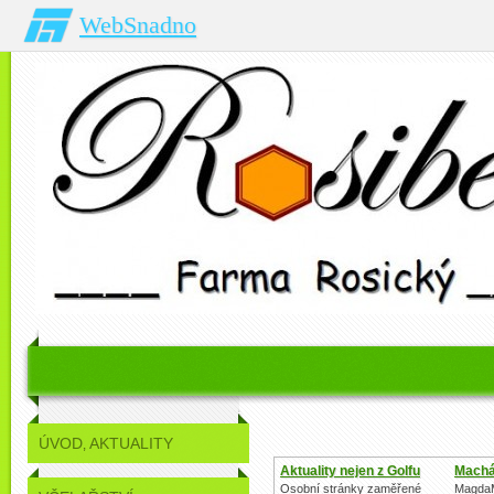
WebSnadno
ÚVOD‚ AKTUALITY
Aktuality nejen z Golfu
Machá
Osobní stránky zaměřené
MagdaM