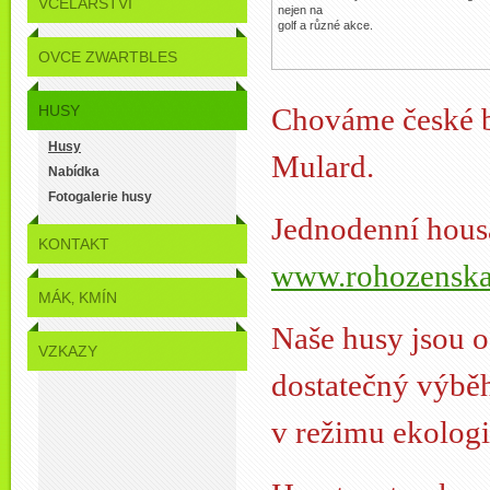
VČELAŘSTVÍ
nejen na
golf a různé akce.
OVCE ZWARTBLES
HUSY
Chováme české b
Husy
Mulard.
Nabídka
Fotogalerie husy
Jednodenní hous
KONTAKT
www.rohozenska
MÁK‚ KMÍN
Naše husy jsou o
VZKAZY
dostatečný výbě
v režimu ekologi