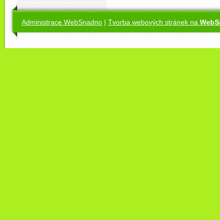
Administrace WebSnadno
|
Tvorba webových stránek na
WebS