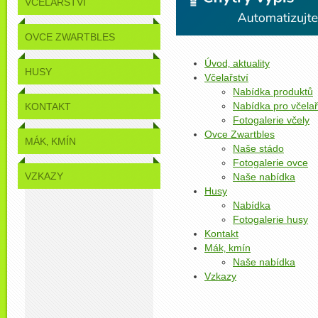
VČELAŘSTVÍ
OVCE ZWARTBLES
Úvod‚ aktuality
HUSY
Včelařství
Nabídka produktů
Nabídka pro včela
KONTAKT
Fotogalerie včely
Ovce Zwartbles
MÁK‚ KMÍN
Naše stádo
Fotogalerie ovce
VZKAZY
Naše nabídka
Husy
Nabídka
Fotogalerie husy
Kontakt
Mák‚ kmín
Naše nabídka
Vzkazy